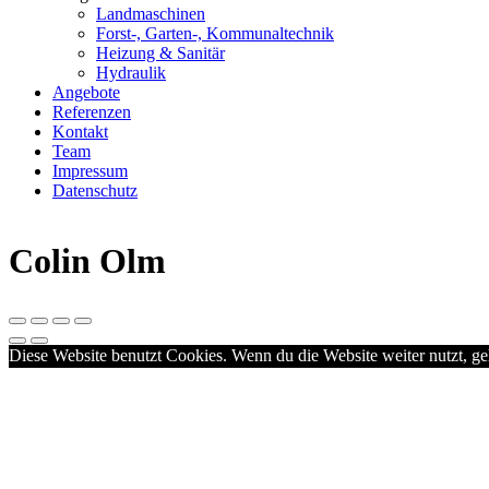
Landmaschinen
Forst-, Garten-, Kommunaltechnik
Heizung & Sanitär
Hydraulik
Angebote
Referenzen
Kontakt
Team
Impressum
Datenschutz
Colin Olm
Diese Website benutzt Cookies. Wenn du die Website weiter nutzt, g