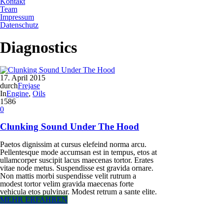
Kontakt
Team
Impressum
Datenschutz
Diagnostics
17. April 2015
durch
Frejase
In
Engine
,
Oils
1586
0
Clunking Sound Under The Hood
Paetos dignissim at cursus elefeind norma arcu.
Pellentesque mode accumsan est in tempus, etos at
ullamcorper suscipit lacus maecenas tortor. Erates
vitae node metus. Suspendisse est gravida ornare.
Non mattis morbi suspendisse velit rutrum a
modest tortor velim gravida maecenas forte
vehicula etos pulvinar. Modest retrum a sante elite.
MEHR ERFAHREN